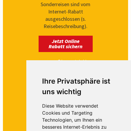
Sonderreisen sind vom
Internet-Rabatt
ausgeschlossen (s.
Reisebeschreibung).
Jetzt Online
Rabatt sichern
© denayune-stock.adobe.com
Ihre Privatsphäre ist
uns wichtig
Newsletter
Diese Website verwendet
Newsletter abonnieren
Cookies und Targeting
und zukünftig keine
Technologien, um Ihnen ein
Reiseangebote mehr
besseres Internet-Erlebnis zu