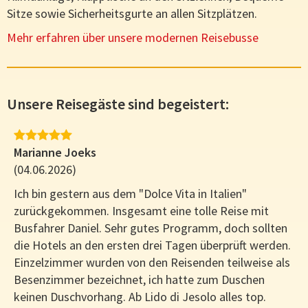
Sitze sowie Sicherheitsgurte an allen Sitzplätzen.
Mehr erfahren über unsere modernen Reisebusse
Unsere Reisegäste sind begeistert:
Marianne Joeks
C
(04.06.2026)
(
Ich bin gestern aus dem "Dolce Vita in Italien"
S
zurückgekommen. Insgesamt eine tolle Reise mit
Busfahrer Daniel. Sehr gutes Programm, doch sollten
i
die Hotels an den ersten drei Tagen überprüft werden.
E
Einzelzimmer wurden von den Reisenden teilweise als
u
Besenzimmer bezeichnet, ich hatte zum Duschen
i
keinen Duschvorhang. Ab Lido di Jesolo alles top.
p