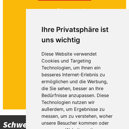
© denayune-stock.adobe.com
Ihre Privatsphäre ist
uns wichtig
Newsletter
Diese Website verwendet
Newsletter abonnieren
Cookies und Targeting
und zukünftig keine
Technologien, um Ihnen ein
Reiseangebote mehr
besseres Internet-Erlebnis zu
verpassen!
ermöglichen und die Werbung,
die Sie sehen, besser an Ihre
jetzt kostenlos
Bedürfnisse anzupassen. Diese
anmelden
Technologien nutzen wir
außerdem, um Ergebnisse zu
messen, um zu verstehen, woher
Schwertheim
unsere Besucher kommen oder
Öffnungszeiten