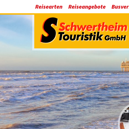
Reisearten
Reiseangebote
Busve
Adventsreisen
Bus mie
Tagesfahrten zu Weihnachtsmärkten
Bus mie
Weihnachtsreisen
Bus mie
Silvesterreisen
Bus mie
Tagesfahrten
Bus mie
Kur-Erholungsreisen
Bus mie
Kurzreisen
Bus mi
Bus Städtereisen
Bus mie
Rundreisen
Bus mie
Busreisen Erlebnisreisen
Bus mie
Urlaubsreisen mit dem Bus
Bus mie
Flusskreuzfahrten
Bus mie