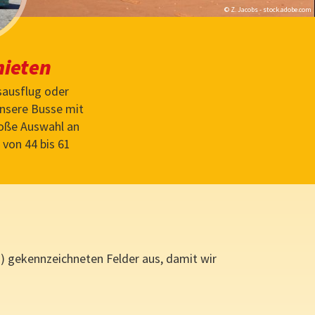
© Z. Jacobs - stock.adobe.com
mieten
sausflug oder
unsere Busse mit
roße Auswahl an
von 44 bis 61
*) gekennzeichneten Felder aus, damit wir