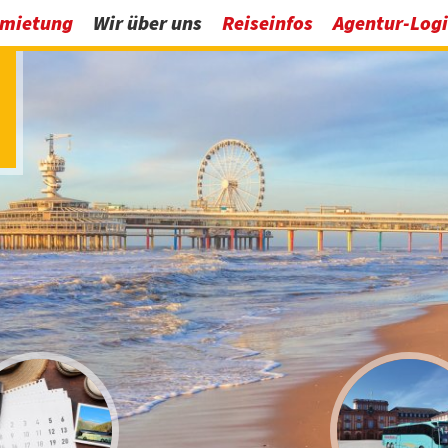
rmietung
Wir über uns
Reiseinfos
Agentur-Log
ten Bad Sassendorf
Firmenchronik
AGB
ten Anröchte
Unser-Team
Reiseversicherung
ten Münsterland
Fuhrpark
Dies und Das
ten Ennigerloh
10 gute Gründe
Haupt-Abfahrtsorte
ten Ense
Unsere Partner
Kataloganforderung
ten Erwitte
Betriebshof
Gutschein bestellen
eten Möhnesee
Fahrpersonal
ten Oelde
Unser Unternehmensvideo
ten Rüthen
Kontakt & Anfahrt
ten Wadersloh
ten Welver
ten Wickede