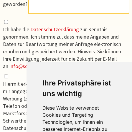
geworden?
Ich habe die
Datenschutzerklärung
zur Kenntnis
genommen. Ich stimme zu, dass meine Angaben und
Daten zur Beantwortung meiner Anfrage elektronisch
erhoben und gespeichert werden. Hinweis: Sie können
Ihre Einwilligung jederzeit für die Zukunft per E-Mail
an
info
schwertheim.de
widerrufen.*
Ihre Privatsphäre ist
Hiermit erkläre ich mich einverstanden, dass die von
mir angegebenen Daten für an mich gerichtete
uns wichtig
Werbung (z. B. Katalogversand, Flyer) per Post, E-Mail,
Telefon oder Fax sowie zu Zwecken der
Diese Website verwendet
Marktforschung ausschließlich von der Firma
Cookies und Targeting
Schwertheim Touristik GmbH gemäß den aktuellen
Technologien, um Ihnen ein
Datenschutzbestimmungen gespeichert und genutzt
besseres Internet-Erlebnis zu