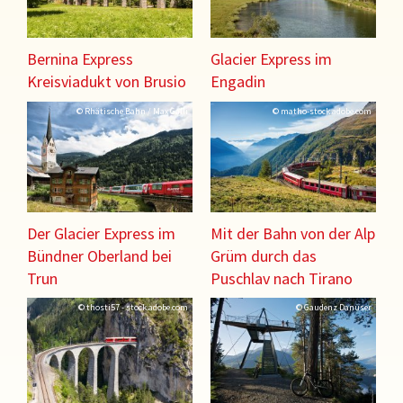
Bernina Express
Glacier Express im
Kreisviadukt von Brusio
Engadin
© Rhätische Bahn / Max Galli
© matho-stock.adobe.com
Der Glacier Express im
Mit der Bahn von der Alp
Bündner Oberland bei
Grüm durch das
Trun
Puschlav nach Tirano
© thosti57 - stock.adobe.com
© Gaudenz Danuser