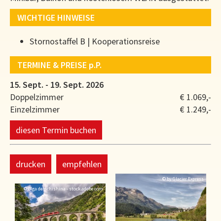
WICHTIGE HINWEISE
Stornostaffel B | Kooperationsreise
TERMINE & PREISE
p.P.
15. Sept. - 19. Sept. 2026
Doppelzimmer
€ 1.069,-
Einzelzimmer
€ 1.249,-
diesen Termin buchen
drucken
empfehlen
© by Glacier Express
© olga demchishina - stock.adobe.com