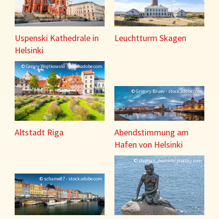
Uspenski Kathedrale in
Leuchtturm Skagen
Helsinki
© Cezary Wojtkowski - stock.adobe.com
© Grigory Bruev - stock.adobe.com
Altstadt Riga
Abendstimmung am
Hafen von Helsinki
© stephan_deutsch/pixabay.com
© schame87 - stock.adobe.com