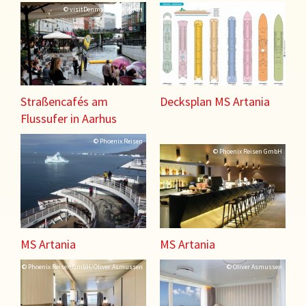
© Phoenix Reisen
© visitDenmark/Kim Wyon
Straßencafés am
Decksplan MS Artania
Flussufer in Aarhus
© Phoenix Reisen
© Phoenix Reisen GmbH
MS Artania
MS Artania
© Phoenix Reisen GmbH/Oliver Asmussen
© Oliver Asmussen