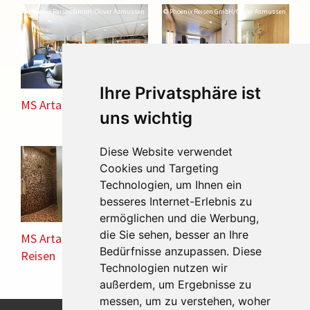
© Phoenix Reisen GmbH/Oliver Asmussen
© Phoenix Reisen GmbH/Oliver Asmussen
Ihre Privatsphäre ist
MS Artania
MS Artania -
uns wichtig
Kabinenbeispiel
© Phoenix Reisen GmbH/Oliver Asmussen
Diese Website verwendet
© Phoenix Reisen GmbH
Cookies und Targeting
Technologien, um Ihnen ein
besseres Internet-Erlebnis zu
ermöglichen und die Werbung,
die Sie sehen, besser an Ihre
MS Artania - Phoenix
MS Artania - Phoenix
Bedürfnisse anzupassen. Diese
Reisen
Reisen
Technologien nutzen wir
außerdem, um Ergebnisse zu
messen, um zu verstehen, woher