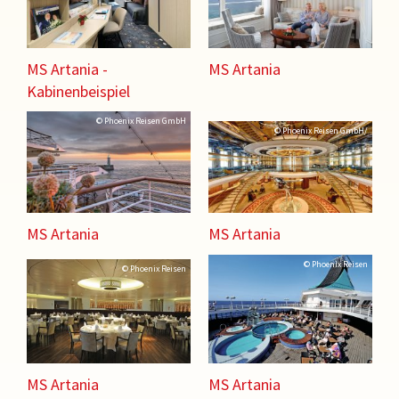
MS Artania -
MS Artania
Kabinenbeispiel
© Phoenix Reisen GmbH
© Phoenix Reisen GmbH/
MS Artania
MS Artania
© Phoenix Reisen
© Phoenix Reisen
MS Artania
MS Artania