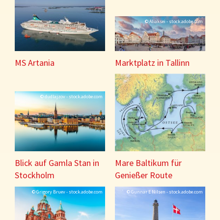
© Aliaksei - stock.adobe.com
MS Artania
Marktplatz in Tallinn
© dudlajzov - stock.adobe.com
Blick auf Gamla Stan in
Mare Baltikum für
Stockholm
Genießer Route
© Grigory Bruev - stock.adobe.com
© Gunnar E Nilsen - stock.adobe.com