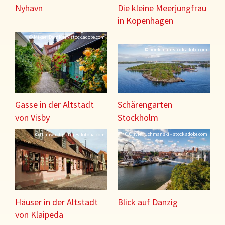
Nyhavn
Die kleine Meerjungfrau
in Kopenhagen
© Mikael Damkier - stock.adobe.com
© nordenfan-stock.adobe.com
Gasse in der Altstadt
Schärengarten
von Visby
Stockholm
© Olivier Uchmanski - stock.adobe.com
© thauwald-pictures-fotolia.com
Häuser in der Altstadt
Blick auf Danzig
von Klaipeda