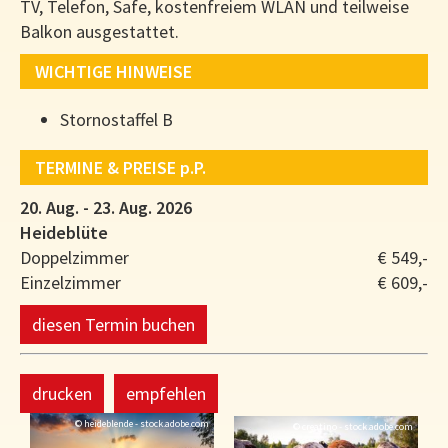
TV, Telefon, Safe, kostenfreiem WLAN und teilweise
Balkon ausgestattet.
WICHTIGE HINWEISE
Stornostaffel B
TERMINE & PREISE
p.P.
20. Aug. - 23. Aug. 2026
Heideblüte
Doppelzimmer
€ 549,-
Einzelzimmer
€ 609,-
diesen Termin buchen
drucken
empfehlen
© heideblende - stock.adobe.com
© creatino - stock.adobe.com