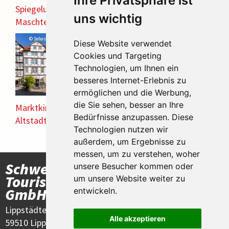
Ihre Privatsphäre ist
Spiegelung im
uns wichtig
Maschteich
© Sebastian Grote - stock.adobe.com
Diese Website verwendet
Cookies und Targeting
Technologien, um Ihnen ein
besseres Internet-Erlebnis zu
ermöglichen und die Werbung,
die Sie sehen, besser an Ihre
Marktkirche und
Bedürfnisse anzupassen. Diese
Altstadt von Hannover
Technologien nutzen wir
außerdem, um Ergebnisse zu
messen, um zu verstehen, woher
Schwertheim
unsere Besucher kommen oder
Öffnungszeiten
Touristik
um unsere Website weiter zu
Montag -
GmbH
entwickeln.
Freitag: 8:00 -
Lippstädter Straße 30
16:00 Uhr
Alle akzeptieren
59510 Lippetal-Herzfeld