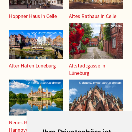
Hoppner Haus in Celle
Altes Rathaus in Celle
© Shutterstock/YRABOTA
© Shutterstock/FooTToo
Alter Hafen Lüneburg
Altstadtgasse in
Lüneburg
© Mapics - stock.adobe.com
© blende11.photo-stock.adobe.com
Neues Rathaus
Christuskirche in
Hannover mit
Hannover