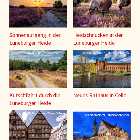
Sonnenaufgang in der
Heidschnucken in der
Lüneburger Heide
Lüneburger Heide
© artfocus - stock.adobe.com
© blende11.photo - stock.adobe.com
Kutschfahrt durch die
Neues Rathaus in Celle
Lüneburger Heide
© Celle Tourismus/Renee Söhner
© Leinemeister - stock.adobe.com